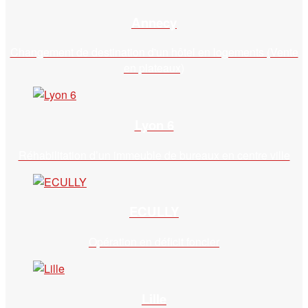
Annecy
Changement de destination d'un hôtel en logements (Vente
en plateaux)
Lyon 6
Réhabilitation d’un immeuble de bureaux en centre ville
ECULLY
Opération en déficit foncier
Lille